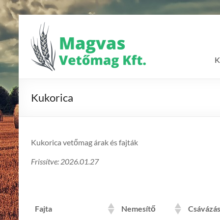
Skip
to
Magvas
content
Vetőmag
K
Kft.
Vetőmagok
Kukorica
forgalmazása
Kukorica vetőmag árak és fajták
Frissítve: 2026.01.27
Fajta
Nemesítő
Csávázá