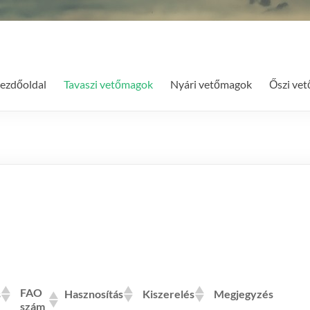
ezdőoldal
Tavaszi vetőmagok
Nyári vetőmagok
Őszi ve
FAO
s
Hasznosítás
Kiszerelés
Megjegyzés
szám