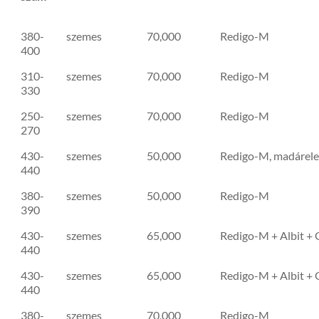
FAO
s
Hasznosítás
Kiszerelés
Megjegyzés
380-
szemes
70,000
Redigo-M
szám
400
310-
szemes
70,000
Redigo-M
330
250-
szemes
70,000
Redigo-M
270
430-
szemes
50,000
Redigo-M, madárele
440
380-
szemes
50,000
Redigo-M
390
430-
szemes
65,000
Redigo-M + Albit + 
440
430-
szemes
65,000
Redigo-M + Albit +
440
380-
szemes
70,000
Redigo-M