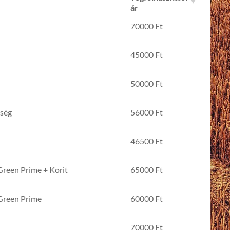
ár
Nettó
70000 Ft
végfelhasználói
ár
45000 Ft
50000 Ft
ség
56000 Ft
46500 Ft
Green Prime + Korit
65000 Ft
 Green Prime
60000 Ft
70000 Ft