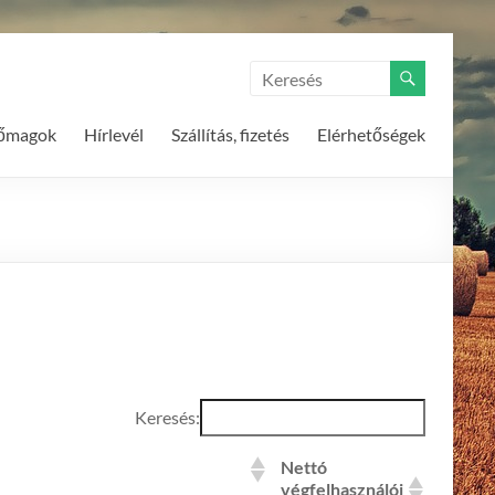
tőmagok
Hírlevél
Szállítás, fizetés
Elérhetőségek
Keresés:
Nettó
végfelhasználói