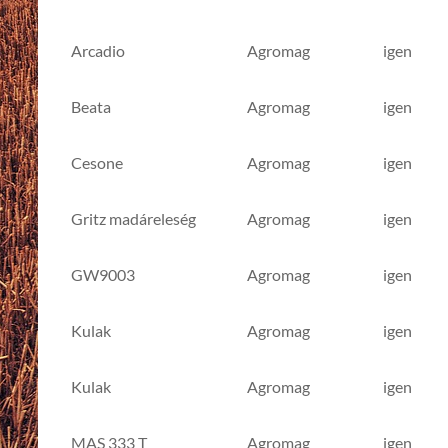
Fajta
Nemesítő
Csávázá
Arcadio
Agromag
igen
Beata
Agromag
igen
Cesone
Agromag
igen
Gritz madáreleség
Agromag
igen
GW9003
Agromag
igen
Kulak
Agromag
igen
Kulak
Agromag
igen
MAS 333 T
Agromag
igen