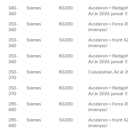
340-
Szemes
80,000
Acceleron = RedigoM
360
Az ár 2026. január 3
350-
Szemes
80,000
Acceleron + Force 20
360
érvényes!
350-
Szemes
50,000
Acceleron + Korit 42
360
érvényes!
350-
Szemes
80,000
Acceleron = RedigoM
360
Az ár 2026. január 3
350-
Szemes
80,000
Csávázatlan, Az ár 2
370
350-
Szemes
80,000
Acceleron = RedigoM
370
Az ár 2026. január 3
390-
Szemes
80,000
Acceleron + Force 20
400
érvényes!
390-
Szemes
50,000
Acceleron + Korit 42
400
érvényes!