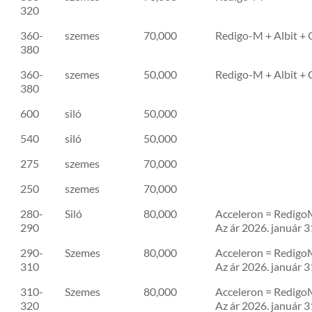
320
360-
szemes
70,000
Redigo-M + Albit +
380
360-
szemes
50,000
Redigo-M + Albit +
380
600
siló
50,000
540
siló
50,000
275
szemes
70,000
250
szemes
70,000
280-
Siló
80,000
Acceleron = RedigoM
290
Az ár 2026. január 3
290-
Szemes
80,000
Acceleron = RedigoM
310
Az ár 2026. január 3
310-
Szemes
80,000
Acceleron = RedigoM
320
Az ár 2026. január 3