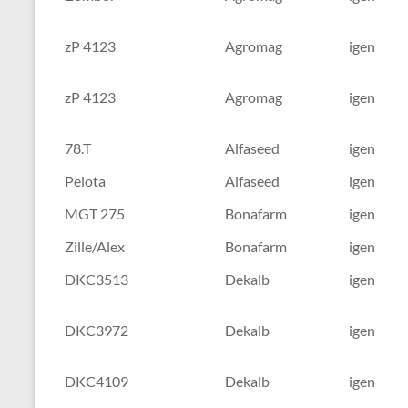
zP 4123
Agromag
igen
zP 4123
Agromag
igen
78.T
Alfaseed
igen
Pelota
Alfaseed
igen
MGT 275
Bonafarm
igen
Zille/Alex
Bonafarm
igen
DKC3513
Dekalb
igen
DKC3972
Dekalb
igen
DKC4109
Dekalb
igen