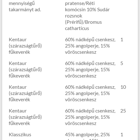
mennyiségű
pratense/Réti
takarmányt ad.
komócsin 10% Sudár
rozsnok
(Prérifű)/Bromus
catharticus
Kentaur
60% nádképű csenkesz,
1
(szárazságtűrő)
25% angolperje, 15%
fűkeverék
vöröscsenkesz
Kentaur
60% nádképű csenkesz,
5
(szárazságtűrő)
25% angolperje, 15%
fűkeverék
vöröscsenkesz
Kentaur
60% nádképű csenkesz,
10
(szárazságtűrő)
25% angolperje, 15%
fűkeverék
vöröscsenkesz
Kentaur
60% nádképű csenkesz,
25
(szárazságtűrő)
25% angolperje, 15%
fűkeverék
vöröscsenkesz
Klasszikus
45% angolperje, 25%
1