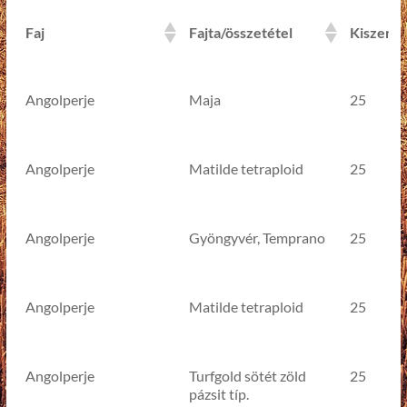
Faj
Fajta/összetétel
Kiszerel
Faj
Fajta/összetétel
Kiszerel
Angolperje
Maja
25
Angolperje
Matilde tetraploid
25
Angolperje
Gyöngyvér, Temprano
25
Angolperje
Matilde tetraploid
25
Angolperje
Turfgold sötét zöld
25
pázsit típ.