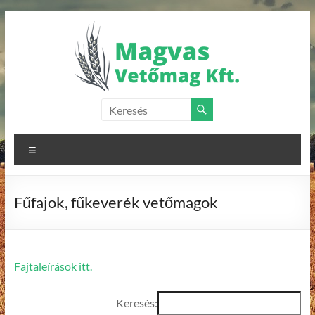
Skip
to
content
Magvas
Vetőmag
Menu
Kft.
Vetőmagok
Fűfajok, fűkeverék vetőmagok
forgalmazása
Fajtaleírások itt.
Keresés: