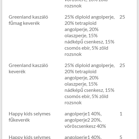
rozsnok
Greenland kaszáló
25% diploid angolperje,
25
fűmag keverék
20% tetraploid
angolperje, 20%
olaszperje, 15%
nádképű csenkesz, 15%
csomós ebír, 5% zöld
rozsnok
Greenland kaszáló
25% diploid angolperje,
25
keverék
20% tetraploid
angolperje, 20%
olaszperje, 15%
nádképű csenkesz, 15%
csomós ebír, 5% zöld
rozsnok
Happy kids selymes
angolperje1 40%,
1
fűkeverék
angolperje2 20%,
vöröscsenkesz 40%
Happy kids selymes
angolperje1 40%,
5