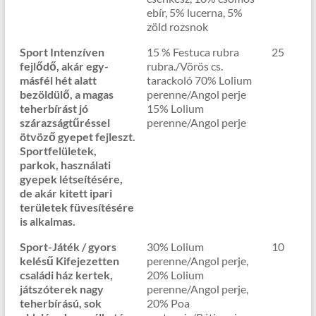
ebír, 5% lucerna, 5%
zöld rozsnok
Sport Intenzíven
15 % Festuca rubra
25
fejlődő, akár egy-
rubra./Vörös cs.
másfél hét alatt
tarackoló 70% Lolium
bezöldülő, a magas
perenne/Angol perje
teherbírást jó
15% Lolium
szárazságtűréssel
perenne/Angol perje
ötvöző gyepet fejleszt.
Sportfelületek,
parkok, használati
gyepek létseítésére,
de akár kitett ipari
területek füvesítésére
is alkalmas.
Sport-Játék / gyors
30% Lolium
10
kelésű Kifejezetten
perenne/Angol perje,
családi ház kertek,
20% Lolium
játszóterek nagy
perenne/Angol perje,
teherbírású, sok
20% Poa