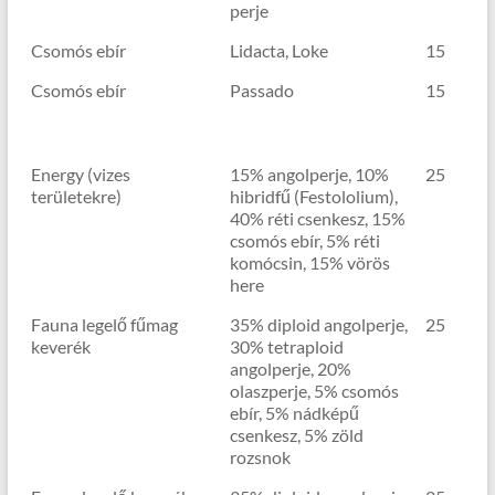
perje
Csomós ebír
Lidacta, Loke
15
Csomós ebír
Passado
15
Energy (vizes
15% angolperje, 10%
25
területekre)
hibridfű (Festololium),
40% réti csenkesz, 15%
csomós ebír, 5% réti
komócsin, 15% vörös
here
Fauna legelő fűmag
35% diploid angolperje,
25
keverék
30% tetraploid
angolperje, 20%
olaszperje, 5% csomós
ebír, 5% nádképű
csenkesz, 5% zöld
rozsnok