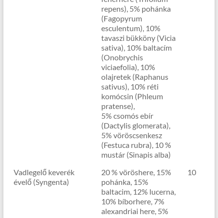
repens), 5% pohánka
(Fagopyrum
esculentum), 10%
tavaszi bükköny (Vicia
sativa), 10% baltacím
(Onobrychis
viciaefolia), 10%
olajretek (Raphanus
sativus), 10% réti
komócsin (Phleum
pratense),
5% csomós ebír
(Dactylis glomerata),
5% vöröscsenkesz
(Festuca rubra), 10 %
mustár (Sinapis alba)
Vadlegelő keverék
20 % vöröshere, 15%
10
évelő (Syngenta)
pohánka, 15%
baltacim, 12% lucerna,
10% bíborhere, 7%
alexandriai here, 5%