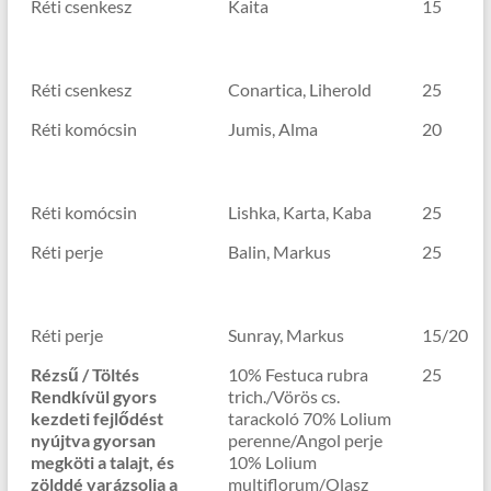
Réti csenkesz
Kaita
15
Réti csenkesz
Conartica, Liherold
25
Réti komócsin
Jumis, Alma
20
Réti komócsin
Lishka, Karta, Kaba
25
Réti perje
Balin, Markus
25
Réti perje
Sunray, Markus
15/20
Rézsű / Töltés
10% Festuca rubra
25
Rendkívül gyors
trich./Vörös cs.
kezdeti fejlődést
tarackoló 70% Lolium
nyújtva gyorsan
perenne/Angol perje
megköti a talajt, és
10% Lolium
zölddé varázsolja a
multiflorum/Olasz