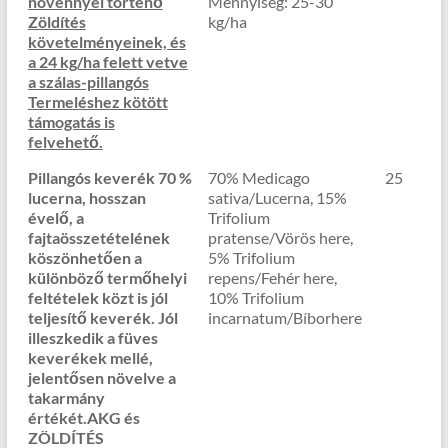
növénnyel történő
Mennyiség: 25-30
Zöldítés
kg/ha
követelményeinek, és
a 24 kg/ha felett vetve
a szálas-pillangós
Termeléshez kötött
támogatás is
felvehető.
Pillangós keverék 70 %
70% Medicago
25
lucerna, hosszan
sativa/Lucerna, 15%
évelő, a
Trifolium
fajtaösszetételének
pratense/Vörös here,
köszönhetően a
5% Trifolium
különböző termőhelyi
repens/Fehér here,
feltételek közt is jól
10% Trifolium
teljesítő keverék. Jól
incarnatum/Bíborhere
illeszkedik a füves
keverékek mellé,
jelentősen növelve a
takarmány
értékét.
AKG
és
ZÖLDÍTÉS