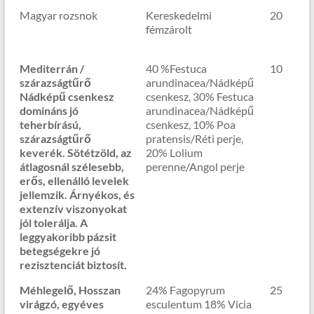
Magyar rozsnok
Kereskedelmi
20
fémzárolt
Mediterrán /
40 %Festuca
10
szárazságtűrő
arundinacea/Nádképű
Nádképű csenkesz
csenkesz, 30% Festuca
domináns jó
arundinacea/Nádképű
teherbírású,
csenkesz, 10% Poa
szárazságtűrő
pratensis/Réti perje,
keverék. Sötétzöld, az
20% Lolium
átlagosnál szélesebb,
perenne/Angol perje
erős, ellenálló levelek
jellemzik. Árnyékos, és
extenzív viszonyokat
jól tolerálja. A
leggyakoribb pázsit
betegségekre jó
rezisztenciát biztosít.
Méhlegelő, Hosszan
24% Fagopyrum
25
virágzó, egyéves
esculentum 18% Vicia