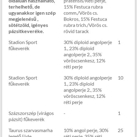
oldalúan használható,
pratensis/Réti perje,
terhelhető, de
15% Festuca rubra
ugyanakkor igen szép
comm./Vörös cs.
megjelenésű ,
Bokros, 15% Festuca
sötétzöld, igényes
rubra trich./Vörös cs.
pázsitkeveréke.
rövid tarack
Stadion Sport
30% diploid angolperje
1
fűkeverék
1., 23% diploid
angolperje 2., 35%
vöröscsenkesz, 12%
réti perje
Stadion Sport
30% diploid angolperje
10
fűkeverék
1., 23% diploid
angolperje 2., 35%
vöröscsenkesz, 12%
réti perje
Százszorszép (virágos
-
1
pázsit) fűkeverék
Taurus szarvasmarha
10% angol perje, 30%
25
legelő (üde
réti perje, 35% réti