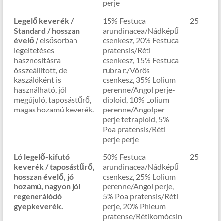
perje
Legelő keverék /
15% Festuca
25
Standard / hosszan
arundinacea/Nádképű
évelő /
elsősorban
csenkesz, 20% Festuca
legeltetéses
pratensis/Réti
hasznosításra
csenkesz, 15% Festuca
összeállított, de
rubra r./Vörös
kaszálóként is
csenkesz, 35% Lolium
használható, jól
perenne/Angol perje-
megújuló, taposástűrő,
diploid, 10% Lolium
magas hozamú keverék.
perenne/Angolper
perje tetraploid, 5%
Poa pratensis/Réti
perje perje
Ló legelő-kifutó
50% Festuca
25
keverék / taposástűrő,
arundinacea/Nádképű
hosszan évelő, jó
csenkesz, 25% Lolium
hozamú, nagyon jól
perenne/Angol perje,
regenerálódó
5% Poa pratensis/Réti
gyepkeverék.
perje, 20% Phleum
pratense/Rétikomócsin