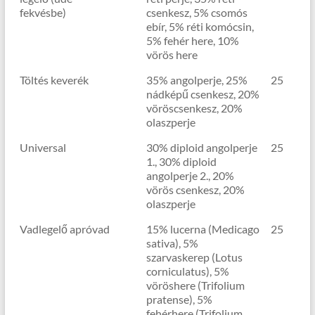
fekvésbe)
csenkesz, 5% csomós
ebír, 5% réti komócsin,
5% fehér here, 10%
vörös here
Töltés keverék
35% angolperje, 25%
25
nádképű csenkesz, 20%
vöröscsenkesz, 20%
olaszperje
Universal
30% diploid angolperje
25
1., 30% diploid
angolperje 2., 20%
vörös csenkesz, 20%
olaszperje
Vadlegelő apróvad
15% lucerna (Medicago
25
sativa), 5%
szarvaskerep (Lotus
corniculatus), 5%
vöröshere (Trifolium
pratense), 5%
fehérhere (Trifolium