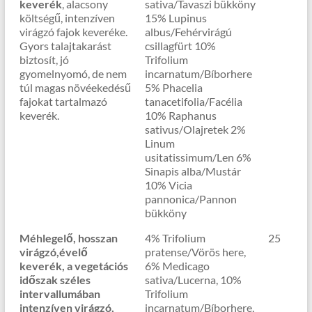
keverék
, alacsony
sativa/Tavaszi bükköny
költségű, intenzíven
15% Lupinus
virágzó fajok keveréke.
albus/Fehérvirágú
Gyors talajtakarást
csillagfürt 10%
biztosít, jó
Trifolium
gyomelnyomó, de nem
incarnatum/Bíborhere
túl magas növéekedésű
5% Phacelia
fajokat tartalmazó
tanacetifolia/Facélia
keverék.
10% Raphanus
sativus/Olajretek 2%
Linum
usitatissimum/Len 6%
Sinapis alba/Mustár
10% Vicia
pannonica/Pannon
bükköny
Méhlegelő, hosszan
4% Trifolium
25
virágzó,évelő
pratense/Vörös here,
keverék, a vegetációs
6% Medicago
időszak széles
sativa/Lucerna, 10%
intervallumában
Trifolium
intenzíven virágzó,
incarnatum/Bíborhere,