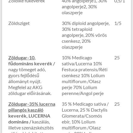
Zöldike fűkeverék
40% angolperje1, 30%
0,5/1
angolperje2, 30%
olaszperje
Zöldsziget
30% diploid angolperje,
1/5
30% tetraploid
angolperje, 20% vörös
csenkesz, 20%
olaszperje
Zöldugar-10
,
10% Medicago
25
fűdomináns keverék /
sativa/Lucerna 10%
nagy tömeget adó,
Festuca pratensis/Réti
gyors fejlődésű
csenkesz 10% Lolium
állományt nyújt.
multiflorum /Olasz
Megfelel az AKG
perje 70% Lolium
zöldugar előírásának.
perenne/Angol perje
Zöldugar-35% lucerna
35 % Medicago sativa /
25
pillangós kaszáló
Lucerna, 25 % Dactylis
keverék, LUCERNA
Glomerata/Csomós
domináns /
kaszálás,
ebír, 10% Lolium
illetve szenázskészítés
multiflorum /Olasz