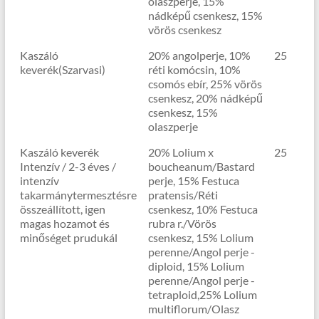
olaszperje, 15%
nádképű csenkesz, 15%
vörös csenkesz
Kaszáló
20% angolperje, 10%
25
keverék(Szarvasi)
réti komócsin, 10%
csomós ebír, 25% vörös
csenkesz, 20% nádképű
csenkesz, 15%
olaszperje
Kaszáló keverék
20% Lolium x
25
Intenzív / 2-3 éves /
boucheanum/Bastard
intenzív
perje, 15% Festuca
takarmánytermesztésre
pratensis/Réti
összeállított, igen
csenkesz, 10% Festuca
magas hozamot és
rubra r./Vörös
minőséget prudukál
csenkesz, 15% Lolium
perenne/Angol perje -
diploid, 15% Lolium
perenne/Angol perje -
tetraploid,25% Lolium
multiflorum/Olasz