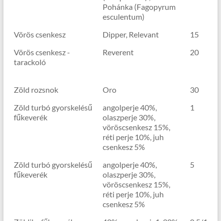
Pohánka (Fagopyrum
esculentum)
Vörös csenkesz
Dipper, Relevant
15
Vörös csenkesz -
Reverent
20
tarackoló
Zöld rozsnok
Oro
30
Zöld turbó gyorskelésű
angolperje 40%,
1
fűkeverék
olaszperje 30%,
vöröscsenkesz 15%,
réti perje 10%, juh
csenkesz 5%
Zöld turbó gyorskelésű
angolperje 40%,
5
fűkeverék
olaszperje 30%,
vöröscsenkesz 15%,
réti perje 10%, juh
csenkesz 5%