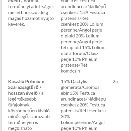
évelő
/ normál
ebír 10% Festuca
termőhelyi adottságok
arundinacea/Nádképű
mellett hosszú ideig
csenkesz 15% Festuca
magas hozamot nyújtó
pratensis/Réti
keverék.
csenkesz 20% Lolium
perenne/Angol perje
diploid 20% Lolium
perenne/Angol perje
tetraploid 15% Lolium
multiflorum/Olasz
perje 10% Phleum
pratense/Réti
komócsin
Kaszáló Prémium
15% Dactylis
25
Szárazságtűrő /
glomerata/Csomós
hosszan évelő /
a
ebír 15% Festuca
legértékesebb
arundinacea/Nádképű
fűfajoknak
csenkesz 20% Festuca
köszönhetően kiváló
patensis/Réti csenkesz
minőségű, szárazabb
30%
termőhelyen is
Loliumperenne/Angol
megbízható
perje 10% Phleum