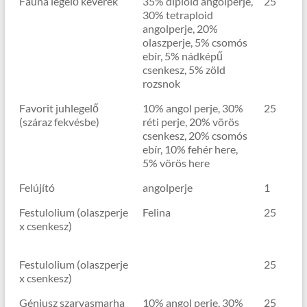
Fauna legelő keverék
35% diploid angolperje,
25
30% tetraploid
angolperje, 20%
olaszperje, 5% csomós
ebír, 5% nádképű
csenkesz, 5% zöld
rozsnok
Favorit juhlegelő
10% angol perje, 30%
25
(száraz fekvésbe)
réti perje, 20% vörös
csenkesz, 20% csomós
ebír, 10% fehér here,
5% vörös here
Felújító
angolperje
1
Festulolium (olaszperje
Felina
25
x csenkesz)
Festulolium (olaszperje
25
x csenkesz)
Géniusz szarvasmarha
10% angol perje, 30%
25