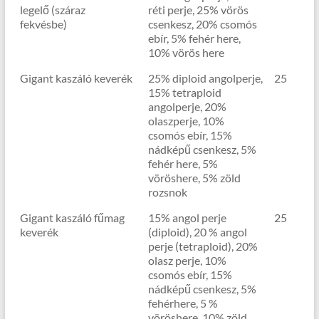
legelő (száraz
réti perje, 25% vörös
fekvésbe)
csenkesz, 20% csomós
ebír, 5% fehér here,
10% vörös here
Gigant kaszáló keverék
25% diploid angolperje,
25
15% tetraploid
angolperje, 20%
olaszperje, 10%
csomós ebír, 15%
nádképű csenkesz, 5%
fehér here, 5%
vöröshere, 5% zöld
rozsnok
Gigant kaszáló fűmag
15% angol perje
25
keverék
(diploid), 20 % angol
perje (tetraploid), 20%
olasz perje, 10%
csomós ebír, 15%
nádképű csenkesz, 5%
fehérhere, 5 %
vöröshere, 10% zöld