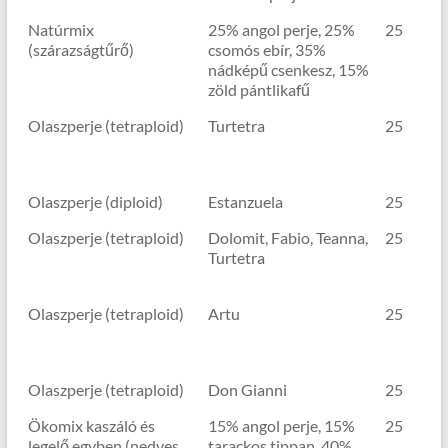
Natúrmix
25% angol perje, 25%
25
(szárazságtűrő)
csomós ebír, 35%
nádképű csenkesz, 15%
zöld pántlikafű
Olaszperje (tetraploid)
Turtetra
25
Olaszperje (diploid)
Estanzuela
25
Olaszperje (tetraploid)
Dolomit, Fabio, Teanna,
25
Turtetra
Olaszperje (tetraploid)
Artu
25
Olaszperje (tetraploid)
Don Gianni
25
Ökomix kaszáló és
15% angol perje, 15%
25
legelő egyben (nedves
tarackos tippan, 40%