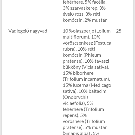
fehérhere, 5% facélia,
3% szarvaskerep, 3%
évelő rozs, 3% réti
komócsin, 2% mustár
Vadlegelő nagyvad
10 %olaszperje (Lolium
25
multiflorum), 10%
vöröscsenkesz (Festuca
rubra), 10% réti
komócsin (Phleum
pratense), 10% tavaszi
bükköny (Vicia sativa),
15% bíborhere
(Trifolium incarnatum),
15% lucerna (Medicago
sativa), 10% baltacim
(Onobrychis
viciaefolia), 5%
fehérhere (Trifolium
repens), 5%
vöröshere (Trifolium
pratense), 5% mustár
(Sinapis alba) , 5%