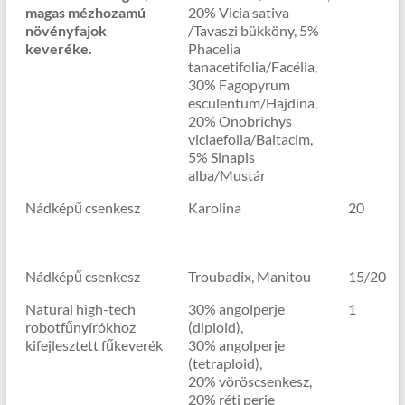
magas mézhozamú
20% Vicia sativa
növényfajok
/Tavaszi bükköny, 5%
keveréke.
Phacelia
tanacetifolia/Facélia,
30% Fagopyrum
esculentum/Hajdina,
20% Onobrichys
viciaefolia/Baltacim,
5% Sinapis
alba/Mustár
Nádképű csenkesz
Karolina
20
Nádképű csenkesz
Troubadix, Manitou
15/20
Natural high-tech
30% angolperje
1
robotfűnyírókhoz
(diploid),
kifejlesztett fűkeverék
30% angolperje
(tetraploid),
20% vöröscsenkesz,
20% réti perje