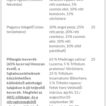
fekvésbe)
réti csenkesz, 5%
csomós ebír, 10% réti
komócsin, 15%
vöröshere
Pegazus lólegelő (vizes
20% angol perje, 25%
25
területekre)
réti perje, 20% réti
csenkesz, 15% csomós
ebír, 10% réti
komócsin, 10% zöld
pántlikafű
Pillangós keverék
65 % Medicago sativa/
25
(65% lucerna) Hosszan
Lucerna, 5 % Trifolium
évelő, a
pratense/ Vöröshere,
fajtaösszetételének
25 % Trifolium
köszönhetően
incarnatum/ Bíborhere,
különböző adottságú
5 % Trifolim repens/
talajokon is jól teljesítő
Fehér here Vetésidő:
keverék.
Megfelel az
március-április 15./
AKG zöldugar, és a
augusztus10-
nitrogénmegkötő
szeptember 30