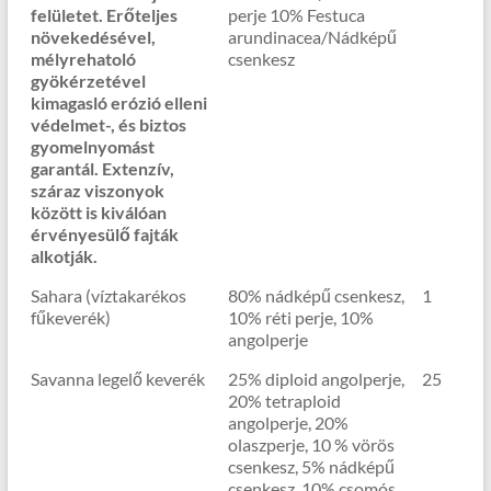
felületet. Erőteljes
perje 10% Festuca
növekedésével,
arundinacea/Nádképű
mélyrehatoló
csenkesz
gyökérzetével
kimagasló erózió elleni
védelmet-, és biztos
gyomelnyomást
garantál. Extenzív,
száraz viszonyok
között is kiválóan
érvényesülő fajták
alkotják.
Sahara (víztakarékos
80% nádképű csenkesz,
1
fűkeverék)
10% réti perje, 10%
angolperje
Savanna legelő keverék
25% diploid angolperje,
25
20% tetraploid
angolperje, 20%
olaszperje, 10 % vörös
csenkesz, 5% nádképű
csenkesz, 10% csomós