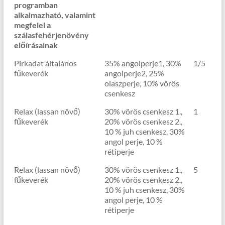
programban
alkalmazható, valamint
megfelel a
szálasfehérjenövény
előírásainak
Pirkadat általános
35% angolperje1, 30%
1/5
fűkeverék
angolperje2, 25%
olaszperje, 10% vörös
csenkesz
Relax (lassan növő)
30% vörös csenkesz 1.,
1
fűkeverék
20% vörös csenkesz 2.,
10 % juh csenkesz, 30%
angol perje, 10 %
rétiperje
Relax (lassan növő)
30% vörös csenkesz 1.,
5
fűkeverék
20% vörös csenkesz 2.,
10 % juh csenkesz, 30%
angol perje, 10 %
rétiperje