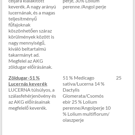
céljára kialakított
perje, 30% Lolium
keverék. A nagy arányú
perenne /Angol perje
lucernának, és a magas
teljesítményű
fűfajoknak
köszönhetően száraz
körülmények között is
nagy mennyiségű,
kiváló beltartalmú
takarmányt ad.
Megfelel az AKG
zöldugar előírásának.
Zöldugar-51 %
51 % Medicago
25
Lucernás keverék
sativa/Lucerna 14 %
LUCERNA túlsúlyos, a
Dactylis
szálasfehérjenövény és
Glomerata/Csomós
az AKG előírásainak
ebír 25 % Lolium
megfelelő keverék.
perenne/Angolperje 10
% Lolium multiflorum/
olaszperje