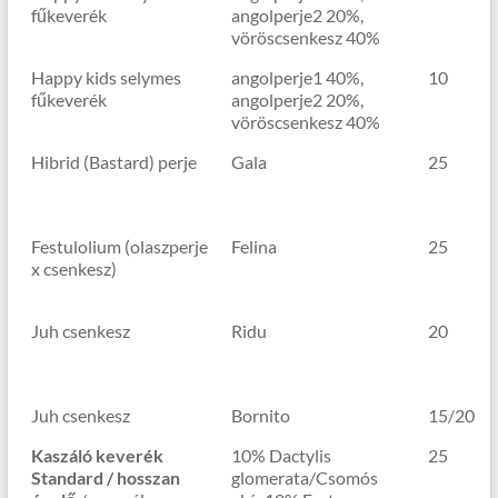
fűkeverék
angolperje2 20%,
vöröscsenkesz 40%
Happy kids selymes
angolperje1 40%,
10
fűkeverék
angolperje2 20%,
vöröscsenkesz 40%
Hibrid (Bastard) perje
Gala
25
Festulolium (olaszperje
Felina
25
x csenkesz)
Juh csenkesz
Ridu
20
Juh csenkesz
Bornito
15/20
Kaszáló keverék
10% Dactylis
25
Standard / hosszan
glomerata/Csomós