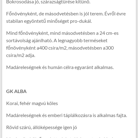
Bokrosodása jó, szárazságtűrése kitűnő.
Főnövényként, de másodvetésben is jól terem. Évről évre
stabilan egyöntetű minőséget pro-dukál.
Mind főnövényként, mind másodvetésben a 24 cm-es
sortávolság ajánlható. A legnagyobb terméseket
főnövényként a400 csíra/m2, másodvetésben a300
csíra/m2 adja.
Madáreleségnek és humán célra egyaránt alkalmas.
GK ALBA
Korai, fehér magvú köles
Madáreleségnek és emberi táplálkozásra is alkalmas fajta.
Rövid szárú, állóképessége igen jó