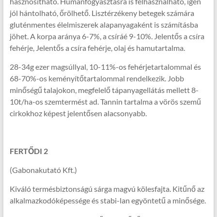
hasznosítható. Humánfogyasztásra is felhasználható, igen
jól hántolható, őrölhető. Lisztérzékeny betegek számára
gluténmentes élelmiszerek alapanyagaként is számításba
jöhet. A korpa aránya 6-7%, a csíráé 9-10%. Jelentős a csíra
fehérje, Jelentős a csíra fehérje, olaj és hamutartalma.
28-34g ezer magsúllyal, 10-11%-os fehérjetartalommal és
68-70%-os keményítőtartalommal rendelkezik. Jobb
minőségű talajokon, megfelelő tápanyagellátás mellett 8-
10t/ha-os szemtermést ad. Tannin tartalma a vörös szemű
cirkokhoz képest jelentősen alacsonyabb.
FERTŐDI 2
(Gabonakutató Kft.)
Kiváló termésbiztonságú sárga magvú kölesfajta. Kitűnő az
alkalmazkodóképessége és stabi-lan egyöntetű a minősége.