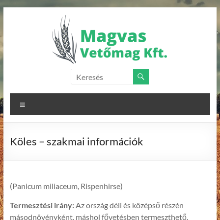
Skip
to
content
Magvas
Vetőmag
Menu
Kft.
Vetőmagok
Köles – szakmai információk
forgalmazása
(Panicum miliaceum, Rispenhirse)
Termesztési irány:
Az ország déli és középső részén
másodnövényként, máshol fővetésben termeszthető.