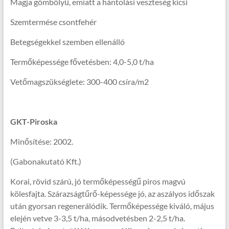
Magja gömbölyű, emiatt a hántolási veszteség kicsi
Szemtermése csontfehér
Betegségekkel szemben ellenálló
Termőképessége fővetésben: 4,0-5,0 t/ha
Vetőmagszükséglete: 300-400 csíra/m2
GKT-Piroska
Minősítése: 2002.
(Gabonakutató Kft.)
Korai, rövid szárú, jó termőképességű piros magvú
kölesfajta. Szárazságtűrő-képessége jó, az aszályos időszak
után gyorsan regenerálódik. Termőképessége kiváló, május
elején vetve 3-3,5 t/ha, másodvetésben 2-2,5 t/ha.