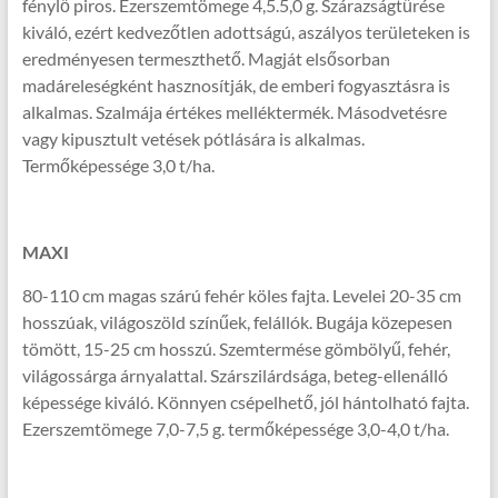
fénylő piros. Ezerszemtömege 4,5.5,0 g. Szárazságtűrése
kiváló, ezért kedvezőtlen adottságú, aszályos területeken is
eredményesen termeszthető. Magját elsősorban
madáreleségként hasznosítják, de emberi fogyasztásra is
alkalmas. Szalmája értékes melléktermék. Másodvetésre
vagy kipusztult vetések pótlására is alkalmas.
Termőképessége 3,0 t/ha.
MAXI
80-110 cm magas szárú fehér köles fajta. Levelei 20-35 cm
hosszúak, világoszöld színűek, felállók. Bugája közepesen
tömött, 15-25 cm hosszú. Szemtermése gömbölyű, fehér,
világossárga árnyalattal. Szárszilárdsága, beteg-ellenálló
képessége kiváló. Könnyen csépelhető, jól hántolható fajta.
Ezerszemtömege 7,0-7,5 g. termőképessége 3,0-4,0 t/ha.