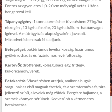
Fontos az egyenletes 1,0-2,0 cm mélységű vetés. Utána
hengerezni kell.
Tápanyagigény:
1 tonna terméshez fővetésben: 27 kg/ha
nitrogén-, 13 kg/ha foszfor, 20 kg/ha kálium- hatóanyagot
igényel. A műtrágyázás alaptrágyaként javasolt.
Másodvetésben csak N-t adjunk.
Betegségei:
baktériumos levélcsíkosság, fuzáriumos
gyökérrothadás és fuzáriumos levélfoltosság.
Kártevői:
drótférgek, kölesgubacslégy, fritlégy,
kukoricamoly, veréb.
Betakarítás:
Viaszérésben aratjuk, amikor a bugák
sárgulnak az első magvak érettek, és a szemtermés a fajtára
jellemző színű, a levelek még zöldek. Pergésre hajlamos, a
szemek könnyen sérülnek. Kedvezőbb a kétmenetes
betakarítása.