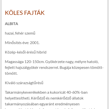
KÖLES FAJTÁK
ALBITA
hazai, fehér szemű
Minősítés éve: 2001.
Közép-késői érésű hibrid
Magassága 120-150cm. Gyökérzete nagy, mélyre hatoló,
fejlett hajszálgyökér rendszerrel. Bugája közepesen tömött-
tömött.
Kiváló szárazságtűrésű
Takarmánykeverékekben a kukoricát 40-60%-ban
helyettesítheti. Kérődző és nemkérődző állatok
takarmányozásában egyaránt eredményesen