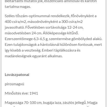
Beltartalmi mutatói jók, esszenciális aminosav és karotin
tartalma magas.
Széles tőszám-optimummal rendelkezik, főnövényként a
400 csíra/m2, másodnövényként a 300 csíra/m2
javasolható. Fővetésben sortávolsága 12-24 cm,
másodvetésben 24 cm. Állóképessége kitűnő.
Ezerszemtömege 6,3-6,5 g, szemtermése gömbölyded alakú.
Ezen tulajdonságok a hántolásnál különösen fontosak, mert
így kisebb a veszteség. Emberi táplálkozásra és
madáreleségnek egyaránt alkalmas.
Lovászpatonai
pirosmagvú
Minősítés éve: 1941
Magassága 70-100 cm, bugája laza, zászlós jellegű. Magja