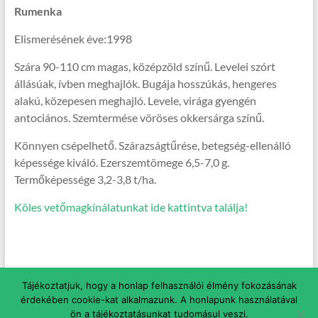
Rumenka
Elismerésének éve:1998
Szára 90-110 cm magas, középzöld színű. Levelei szórt
állásúak, ívben meghajlók. Bugája hosszúkás, hengeres
alakú, közepesen meghajló. Levele, virága gyengén
antociános. Szemtermése vöröses okkersárga színű.
Könnyen csépelhető. Szárazságtűrése, betegség-ellenálló
képessége kiváló. Ezerszemtömege 6,5-7,0 g.
Termőképessége 3,2-3,8 t/ha.
Köles vetőmagkínálatunkat ide kattintva találja!
Copyright © 2026
Magvas Vetőmag Kft.
. All rights reserved. Theme
Spacious
Tájékoztatjuk, hogy a honlap felhasználói élmény fokozásának
by ThemeGrill. Powered by:
WordPress
.
érdekében cookie-kat alkalmazunk. A honlapunk használatával
Kezdőoldal
Tavaszi vetőmagok
Nyári vetőmagok
Őszi vetőmagok
ön a tájékoztatásunkat tudomásul veszi.