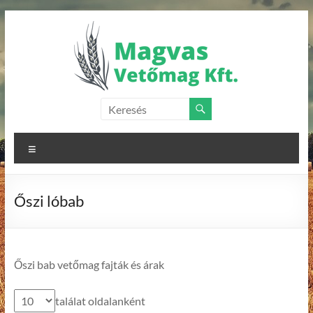
Skip
to
content
Magvas
Vetőmag
Menu
Kft.
Vetőmagok
Őszi lóbab
forgalmazása
Őszi bab vetőmag fajták és árak
találat oldalanként