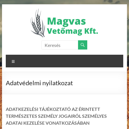
Skip
to
content
Magvas
Vetőmag
Menu
Kft.
Vetőmagok
Adatvédelmi nyilatkozat
forgalmazása
ADATKEZELÉSI TÁJÉKOZTATÓ AZ ÉRINTETT
TERMÉSZETES SZEMÉLY JOGAIRÓL SZEMÉLYES
ADATAI KEZELÉSE VONATKOZÁSÁBAN