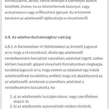
korlátozásról, akivel, illetve amellyel a személyes adatot
közölték, kivéve, ha ez lehetetlennek bizonyul, vagy
aránytalanul nagy erőfeszítést igényel. Az érintettet
kérésére az adatkezelő tájékoztatja e címzettekről.
6.8. Az adathordozhatósághoz való jog
6.8.1. A Rendeletben írt feltételekkel az érintett jogosult
arra, hogy a rá vonatkozó, általa egy adatkezelő
rendelkezésére bocsátott személyes adatokat tagolt, széles
körben használt, géppel olvasható formátumban megkapja,
továbbá jogosult arra, hogy ezeket az adatokat egy másik
adatkezelőnek továbbítsa anélkül, hogy ezt akadályozná az
az adatkezelő, amelynek a személyes adatokat a
rendelkezésére bocsátotta, ha
a) az adatkezelés hozzájáruláson, vagy szerződésen
alapul; és
b) az adatkezelés automatizált módon történik.