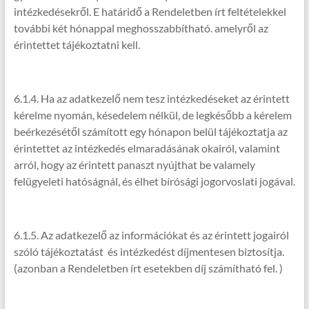
intézkedésekről. E határidő a Rendeletben írt feltételekkel
további két hónappal meghosszabbítható. amelyről az
érintettet tájékoztatni kell.
6.1.4. Ha az adatkezelő nem tesz intézkedéseket az érintett
kérelme nyomán, késedelem nélkül, de legkésőbb a kérelem
beérkezésétől számított egy hónapon belül tájékoztatja az
érintettet az intézkedés elmaradásának okairól, valamint
arról, hogy az érintett panaszt nyújthat be valamely
felügyeleti hatóságnál, és élhet bírósági jogorvoslati jogával.
6.1.5. Az adatkezelő az információkat és az érintett jogairól
szóló tájékoztatást és intézkedést díjmentesen biztosítja.
(azonban a Rendeletben írt esetekben díj számítható fel. )