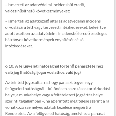
– ismerteti az adatvédelmi incidensből eredő,
valószínűsíthető következményeket;
– ismerteti az adatkezelő által az adatvédelmi incidens
orvoslására tett vagy tervezett intézkedéseket, beleértve
adott esetben az adatvédelmi incidensből eredő esetleges
hátrányos következmények enyhítését célzó
intézkedéseket.
6.10. A felügyeleti hatóságnál történő panasztételhez
való jog (hatósági jogorvoslathoz való jog)
Az érintett jogosult arra, hogy panaszt tegyen egy
felügyeleti hatóságnál – különösen a szokásos tartózkodási
helye, a munkahelye vagy a feltételezett jogsértés helye
szerinti tagállamban –, ha az érintett megítélése szerint a rá
vonatkozó személyes adatok kezelése megsérti a
Rendeletet. Az a felügyeleti hatóság, amelyhez a panaszt