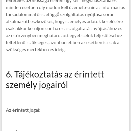
feltételek azonossága esetén úgy kell megválasztania és
minden esetben oly módon kell üzemeltetnie az információs
társadalommal összefüggő szolgáltatás nyújtása során
alkalmazott eszközöket, hogy személyes adatok kezelésére
csak akkor kerüljön sor, ha ez a szolgáltatás nyújtásához és
az e törvényben meghatározott egyéb célok teljesüléséhez
feltétlenül szükséges, azonban ebben az esetben is csak a
szükséges mértékben és ideig.
6. Tájékoztatás az érintett
személy jogairól
Az érintett jogai: