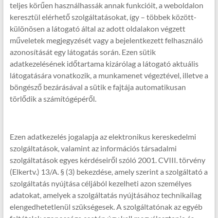
teljes körűen használhassák annak funkcióit, a weboldalon
keresztül elérhető szolgáltatásokat, így – többek között-
különösen a látogató által az adott oldalakon végzett
műveletek megjegyzését vagy a bejelentkezett felhasználó
azonosítását egy látogatás során. Ezen sütik
adatkezelésének időtartama kizárólag a látogató aktuális
látogatására vonatkozik, a munkamenet végeztével, illetve a
böngésző bezárásával a sütik e fajtája automatikusan
törlődik a számítógépéről.
Ezen adatkezelés jogalapja az elektronikus kereskedelmi
szolgáltatások, valamint az információs társadalmi
szolgáltatások egyes kérdéseiről szóló 2001. CVIII. törvény
(Elkertv.) 13/A. § (3) bekezdése, amely szerint a szolgáltató a
szolgáltatás nyújtása céljából kezelheti azon személyes
adatokat, amelyek a szolgáltatás nyújtásához technikailag
elengedhetetlenül szükségesek. A szolgáltatónak az egyéb