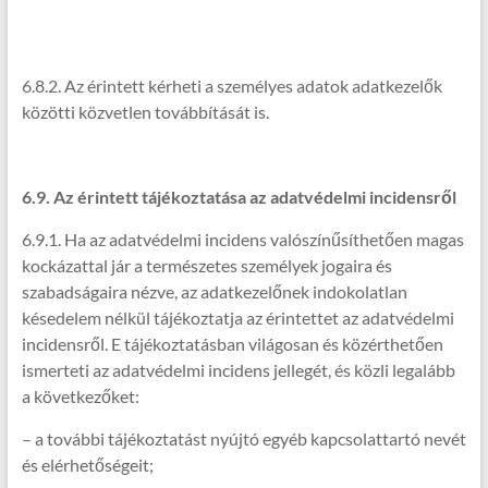
6.8.2. Az érintett kérheti a személyes adatok adatkezelők
közötti közvetlen továbbítását is.
6.9. Az érintett tájékoztatása az adatvédelmi incidensről
6.9.1. Ha az adatvédelmi incidens valószínűsíthetően magas
kockázattal jár a természetes személyek jogaira és
szabadságaira nézve, az adatkezelőnek indokolatlan
késedelem nélkül tájékoztatja az érintettet az adatvédelmi
incidensről. E tájékoztatásban világosan és közérthetően
ismerteti az adatvédelmi incidens jellegét, és közli legalább
a következőket:
– a további tájékoztatást nyújtó egyéb kapcsolattartó nevét
és elérhetőségeit;