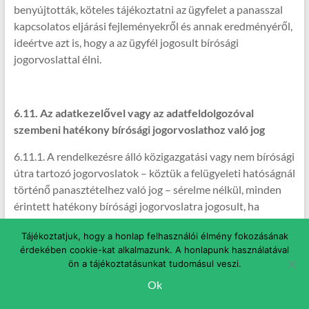
benyújtották, köteles tájékoztatni az ügyfelet a panasszal
kapcsolatos eljárási fejleményekről és annak eredményéről,
ideértve azt is, hogy a az ügyfél jogosult bírósági
jogorvoslattal élni.
6.11. Az adatkezelővel vagy az adatfeldolgozóval
szembeni hatékony bírósági jogorvoslathoz való jog
6.11.1. A rendelkezésre álló közigazgatási vagy nem bírósági
útra tartozó jogorvoslatok – köztük a felügyeleti hatóságnál
történő panasztételhez való jog – sérelme nélkül, minden
érintett hatékony bírósági jogorvoslatra jogosult, ha
megítélése szerint a személyes adatainak e rendeletnek
Tájékoztatjuk, hogy a honlap felhasználói élmény fokozásának
nem megfelelő kezelése következtében megsértették az e
érdekében cookie-kat alkalmazunk. A honlapunk használatával
rendelet szerinti jogait.
ön a tájékoztatásunkat tudomásul veszi.
Ok