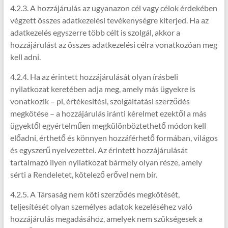
4.2.3. A hozzájárulás az ugyanazon cél vagy célok érdekében
végzett összes adatkezelési tevékenységre kiterjed. Ha az
adatkezelés egyszerre több célt is szolgál, akkor a
hozzájárulást az összes adatkezelési célra vonatkozóan meg
kell adni.
4.2.4. Ha az érintett hozzájárulását olyan írásbeli
nyilatkozat keretében adja meg, amely más ügyekre is
vonatkozik – pl, értékesítési, szolgáltatási szerződés
megkötése – a hozzájárulás iránti kérelmet ezektől a más
ügyektől egyértelműen megkülönböztethető módon kell
előadni, érthető és könnyen hozzáférhető formában, világos
és egyszerű nyelvezettel. Az érintett hozzájárulását
tartalmazó ilyen nyilatkozat bármely olyan része, amely
sérti a Rendeletet, kötelező erővel nem bír.
4.2.5. A Társaság nem köti szerződés megkötését,
teljesítését olyan személyes adatok kezeléséhez való
hozzájárulás megadásához, amelyek nem szükségesek a