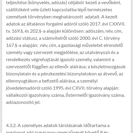
teljesítése (könyvelés, adózás) céljából kezeli a vevőként,
szállítóként vele üzleti kapcsolatba lépő természetes
személyek törvényben meghatározott adatait. A kezelt
adatok az általános forgalmi adóról szóló 2017. évi CXXVII.
tv. 169.§, és 202.§-a alapján különösen: adószám, név, cím,
adózási státusz, a számvitelről szóló 2000. évi C. törvény
167.§-a alapján: név, cím, a gazdasági műveletet elrendelő
személy vagy szervezet megjelölése, az utalványozó és a
rendelkezés végrehajtását igazoló személy, valamint a
szervezettől függően az ellenőr aláírása; a készletmozgások
bizonylatain és a pénzkezelési bizonylatokon az átvevő, az
ellennyugtákon a befizető aláírása, a személyi
jövedelemadóról szóló 1995. évi CXVII. törvény alapján:
vállalkozói igazolvány száma, őstermelői igazolvány száma,
adóazonosító jel.
4.3.2. A személyes adatok tárolásának időtartama a
jogalapot adó jogviszony megszűnését követő 8 év.