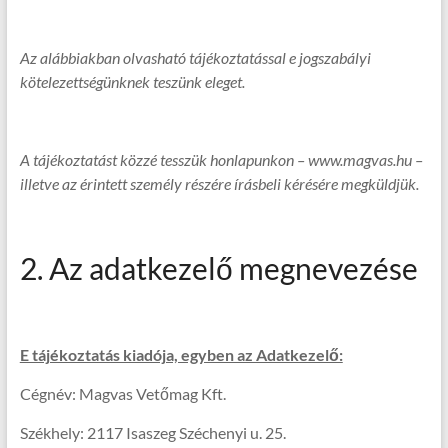
Az alábbiakban olvasható tájékoztatással e jogszabályi
kötelezettségünknek teszünk eleget.
A tájékoztatást közzé tesszük honlapunkon – www.magvas.hu –
illetve az érintett személy részére írásbeli kérésére megküldjük.
2. Az adatkezelő megnevezése
E tájékoztatás kiadója, egyben az Adatkezelő:
Cégnév: Magvas Vetőmag Kft.
Székhely: 2117 Isaszeg Széchenyi u. 25.