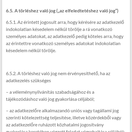
6.5. A törléshez való jog („az elfeledtetéshez való jog”)
6.5.1. Az érintett jogosult arra, hogy kérésére az adatkezelő
indokolatlan késedelem nélkül törölje a rá vonatkozó
személyes adatokat, az adatkezelő pedig köteles arra, hogy
az érintettre vonatkozó személyes adatokat indokolatlan
késedelem nélkül törölje.
6.5.2. A törléshez való jog nem érvényesíthető, ha az
adatkezelés szükséges
– a véleménynyilvánítás szabadságához és a
tájékozódáshoz való jog gyakorlása céljából;
– az adatkezelőre alkalmazandó uniós vagy tagállami jog
szerinti kötelezettség teljesítése, illetve közérdekből vagy
az adatkezelőre ruházott közhatalmi jogosítvány
gyakorlása keretében végzett feladat végrehajtása céljából;