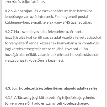
szerződés teljesítéséhez.
4.2.6. A hozzájárulás visszavonására írásban bármikor
lehetősége van az érintettnek. Ezt megteheti postai
küldeményben, e-mail, telefax vagy SMS üzenet útján.
4.2.7. Ha a személyes adat felvételére az érintett
hozzájárulásával került sor, az adatkezelő a felvett adatokat
törvény eltérő rendelkezésének hiányában a rá vonatkozó
jogi kötelezettség teljesítése céljából további külön
hozzájárulás nélkül, valamint az érintett hozzájárulásának
visszavonását követően is kezelheti.
4.3. Jogi kötelezettség teljesítésén alapuló adatkezelés
4.3.1. A Társaság jogi kötelezettség teljesítése jogcímén,
törvényben előírt adó és számviteli kötelezettségek