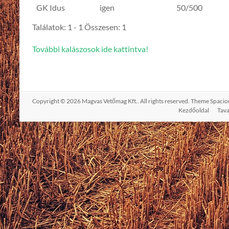
Fajta
Csávázás
Kiszerelés
GK Idus
igen
50/500
Találatok: 1 - 1 Összesen: 1
További kalászosok ide kattintva!
Copyright © 2026
Magvas Vetőmag Kft.
. All rights reserved. Theme
Spacio
Kezdőoldal
Tav