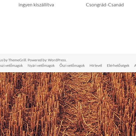
Megjegyzés
Vármegye
ingyen kiszállítva
Csongrád-Csanád
us
by ThemeGrill. Powered by:
WordPress
.
aszi vetőmagok
Nyári vetőmagok
Őszi vetőmagok
Hírlevél
Elérhetőségek