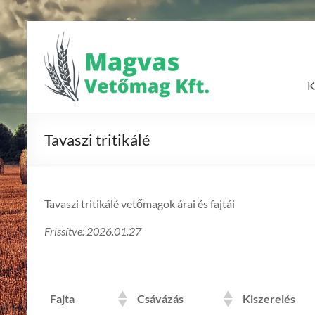
Skip
to
Magvas
content
Vetőmag
K
Kft.
Vetőmagok
Tavaszi tritikálé
forgalmazása
Tavaszi tritikálé vetőmagok árai és fajtái
Frissítve: 2026.01.27
Fajta
Csávázás
Kiszerelés