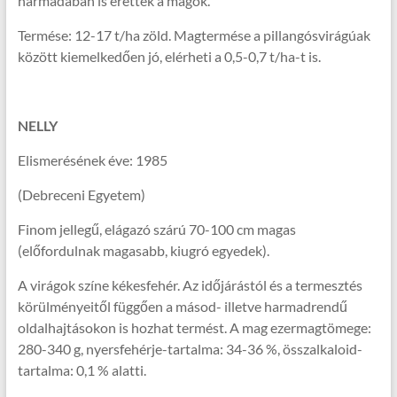
harmadában is érettek a magok.
Termése: 12-17 t/ha zöld. Magtermése a pillangósvirágúak
között kiemelkedően jó, elérheti a 0,5-0,7 t/ha-t is.
NELLY
Elismerésének éve: 1985
(Debreceni Egyetem)
Finom jellegű, elágazó szárú 70-100 cm magas
(előfordulnak magasabb, kiugró egyedek).
A virágok színe kékesfehér. Az időjárástól és a termesztés
körülményeitől függően a másod- illetve harmadrendű
oldalhajtásokon is hozhat termést. A mag ezermagtömege:
280-340 g, nyersfehérje-tartalma: 34-36 %, összalkaloid-
tartalma: 0,1 % alatti.