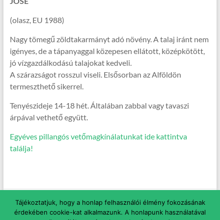
JOSÉ
(olasz, EU 1988)
Nagy tömegű zöldtakarmányt adó növény. A talaj iránt nem
igényes, de a tápanyaggal közepesen ellátott, középkötött,
jó vízgazdálkodású talajokat kedveli.
A szárazságot rosszul viseli. Elsősorban az Alföldön
termeszthető sikerrel.
Tenyészideje 14-18 hét. Általában zabbal vagy tavaszi
árpával vethető együtt.
Egyéves pillangós vetőmagkínálatunkat ide kattintva
találja!
Copyright © 2026
Magvas Vetőmag Kft.
. All rights reserved. Theme
Spacious
Tájékoztatjuk, hogy a honlap felhasználói élmény fokozásának
by ThemeGrill. Powered by:
WordPress
.
érdekében cookie-kat alkalmazunk. A honlapunk használatával
Kezdőoldal
Tavaszi vetőmagok
Nyári vetőmagok
Őszi vetőmagok