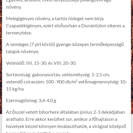
növény.
Melegigényes növény, a tartós hideget nem bírja
Csapadékigényes, ezért elsősorban a Dunántúlon sikeres a
termesztése.
A semleges (7 pH körüli) gyenge-közepes termőképességű
talajok növénye.
Vetésidő: IIII. 15-30. és VIII. 20-30.
Sortávolság: gabonasortáv, vetésmélység: 1-2,5 cm,
vetendő csíraszám: 500 -900 db/m² vetőmagmennyiség: 10-
15 kg/ha
Ezermagtömeg: 3,4-4,0 g
Az ősszel vetett bíborhere általában június 2-3 dekádjában
aratható. Erre akkor kerülhet sor, amikor a főhajtáson a
hüvelyek kézzel könnyen leválaszthatók, a virágzat középső