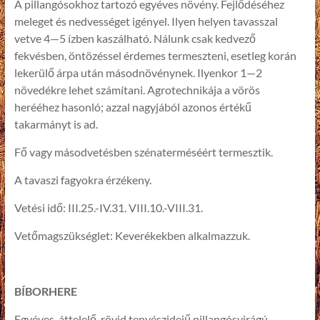
A pillangósokhoz tartozó egyéves növény. Fejlődéséhez
meleget és nedvességet igényel. Ilyen helyen tavasszal
vetve 4—5 ízben kaszálható. Nálunk csak kedvező
fekvésben, öntözéssel érdemes termeszteni, esetleg korán
lekerülő árpa után másodnövénynek. Ilyenkor 1—2
növedékre lehet számítani. Agrotechnikája a vörös
herééhez hasonló; azzal nagyjából azonos értékű
takarmányt is ad.
Fő vagy másodvetésben szénaterméséért termesztik.
A tavaszi fagyokra érzékeny.
Vetési idő: III.25.-IV.31. VIII.10.-VIII.31.
Vetőmagszükséglet: Keverékekben alkalmazzuk.
BÍBORHERE
Egyéves, áttelelő, rövid tenyészidejű pillangósvirágú