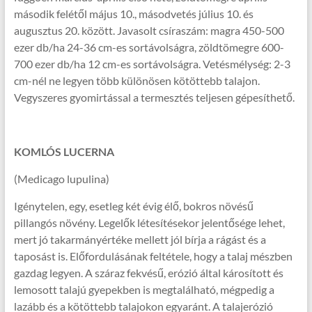
második felétől május 10., másodvetés július 10. és
augusztus 20. között. Javasolt csíraszám: magra 450-500
ezer db/ha 24-36 cm-es sortávolságra, zöldtömegre 600-
700 ezer db/ha 12 cm-es sortávolságra. Vetésmélység: 2-3
cm-nél ne legyen több különösen kötöttebb talajon.
Vegyszeres gyomirtással a termesztés teljesen gépesíthető.
KOMLÓS LUCERNA
(Medicago lupulina)
Igénytelen, egy, esetleg két évig élő, bokros növésű
pillangós növény. Legelők létesítésekor jelentősége lehet,
mert jó takarmányértéke mellett jól bírja a rágást és a
taposást is. Előfordulásának feltétele, hogy a talaj mészben
gazdag legyen. A száraz fekvésű, erózió által károsított és
lemosott talajú gyepekben is megtalálható, mégpedig a
lazább és a kötöttebb talajokon egyaránt. A talajerózió