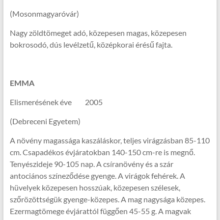
(Mosonmagyaróvár)
Nagy zöldtömeget adó, közepesen magas, közepesen
bokrosodó, dús levélzetű, középkorai érésű fajta.
EMMA
Elismerésének éve 2005
(Debreceni Egyetem)
A növény magassága kaszáláskor, teljes virágzásban 85-110
cm. Csapadékos évjáratokban 140-150 cm-re is megnő.
Tenyészideje 90-105 nap. A csíranövény és a szár
antociános színeződése gyenge. A virágok fehérek. A
hüvelyek közepesen hosszúak, közepesen szélesek,
szőrözöttségük gyenge-közepes. A mag nagysága közepes.
Ezermagtömege évjárattól függően 45-55 g. A magvak