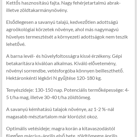
Kettős hasznosítású fajta. Nagy fehérjetartalmú abrak-
illetve zöldtakarmánynövény.
Elsődlegesen a savanyú talajú, kedvezőtlen adottságú
agroökológiai körzetek növénye, ahol más nagymagvú
hüvelyes termesztését a környezeti adottságok nem teszik
lehetővé.
A barna levél- és hüvelyfoltosságra kissé érzékeny. Gépi
betakarításra kiválóan alkalmas. Kiváló elővetemény,
növényi sorrendbe, vetésforgóba könnyen beilleszthető.
Hektáronkénti légköri N gyűjtése 120-180 kg.
Tenyészideje: 130-150 nap. Potenciális termőképessége: 4-
5 t/ha mag, illetve 30-40 t/ha zöldtömeg.
A savanyú kémhatású talajok növénye, az 1-2 %-nál
magasabb mésztartalom már klorózist okoz.
Optimális vetésideje; magra korán a kitavaszodástól
függően március-április első hete, zöldtömegre április