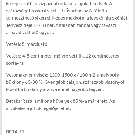
középkötött, jó vízgazdálkodású talajokat kedveli. A
szárazságot rosszul viseli. Elsősorban az Alföldön
termeszthető sikerrel. Képes megkötni a levegő nitrogénjét.
Tenyészideje 14-18 hét. Általában zabbal vagy tavaszi
árpával vethető együtt.
Vetésidő: márciustól
Vetése: 4-5 centiméter mélyre vettjük, 12 centiméteres
sortávra.
Vetőmagmennyiség: 1300-1500 g / 100 m2, amelyből a
bükköny 60-80 %. Gyengébb talajon, szárazabb viszonyok
között a bükköny aránya ennél nagyobb legyen.
Betakarítása: amikor a hüvelyek 85 %-a már érett. Az
árvakelés a juhok legelője lehet.
BETA 11