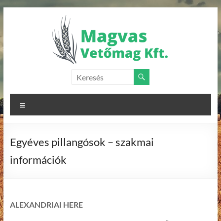
Skip
to
content
Magvas
Vetőmag
Menu
Kft.
Vetőmagok
Egyéves pillangósok – szakmai
forgalmazása
információk
ALEXANDRIAI HERE