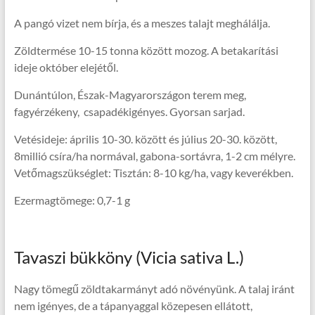
A pangó vizet nem bírja, és a meszes talajt meghálálja.
Zöldtermése 10-15 tonna között mozog. A betakarítási
ideje október elejétől.
Dunántúlon, Észak-Magyarországon terem meg,
fagyérzékeny, csapadékigényes. Gyorsan sarjad.
Vetésideje: április 10-30. között és július 20-30. között,
8millió csíra/ha normával, gabona-sortávra, 1-2 cm mélyre.
Vetőmagszükséglet: Tisztán: 8-10 kg/ha, vagy keverékben.
Ezermagtömege: 0,7-1 g
Tavaszi bükköny (Vicia sativa L.)
Nagy tömegű zöldtakarmányt adó növényünk. A talaj iránt
nem igényes, de a tápanyaggal közepesen ellátott,