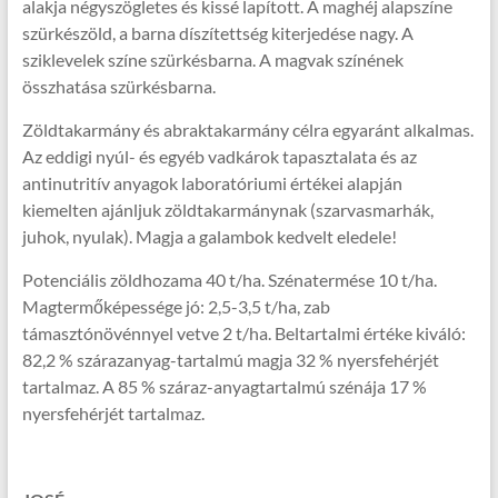
alakja négyszögletes és kissé lapított. A maghéj alapszíne
szürkészöld, a barna díszítettség kiterjedése nagy. A
sziklevelek színe szürkésbarna. A magvak színének
összhatása szürkésbarna.
Zöldtakarmány és abraktakarmány célra egyaránt alkalmas.
Az eddigi nyúl- és egyéb vadkárok tapasztalata és az
antinutritív anyagok laboratóriumi értékei alapján
kiemelten ajánljuk zöldtakarmánynak (szarvasmarhák,
juhok, nyulak). Magja a galambok kedvelt eledele!
Potenciális zöldhozama 40 t/ha. Szénatermése 10 t/ha.
Magtermőképessége jó: 2,5-3,5 t/ha, zab
támasztónövénnyel vetve 2 t/ha. Beltartalmi értéke kiváló:
82,2 % szárazanyag-tartalmú magja 32 % nyersfehérjét
tartalmaz. A 85 % száraz-anyagtartalmú szénája 17 %
nyersfehérjét tartalmaz.