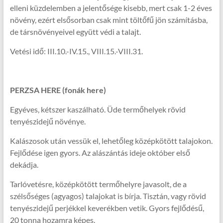
elleni küzdelemben a jelentősége kisebb, mert csak 1-2 éves
növény, ezért elsősorban csak mint töltőfű jön számításba,
de társnövényeivel együtt védi a talajt.
Vetési idő: III.10.-IV.15., VIII.15.-VIII.31.
PERZSA HERE (fonák here)
Egyéves, kétszer kaszálható. Üde termőhelyek rövid
tenyészidejű növénye.
Kalászosok után vessük el, lehetőleg középkötött talajokon.
Fejlődése igen gyors. Az alászántás ideje október első
dekádja.
Tarlóvetésre, középkötött termőhelyre javasolt, de a
szélsőséges (agyagos) talajokat is bírja. Tisztán, vagy rövid
tenyészidejű perjékkel keverékben vetik. Gyors fejlődésű,
20 tonna hozamra képes.